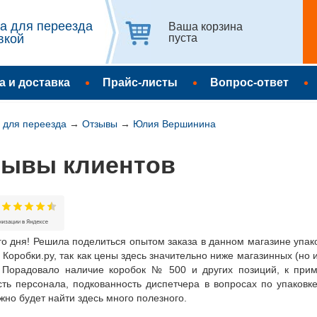
а для переезда
Ваша корзина
вкой
пуста
а и доставка
Прайс-листы
Вопрос-ответ
 для переезда
→
Отзывы
→
Юлия Вершинина
зывы клиентов
го дня! Решила поделиться опытом заказа в данном магазине упа
Коробки.ру, так как цены здесь значительно ниже магазинных (но
. Порадовало наличие коробок № 500 и других позиций, к прим
ть персонала, подкованность диспетчера в вопросах по упаковк
но будет найти здесь много полезного.