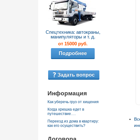
Спецтехника: автокраны,
манипуляторы и т. д.
от 15000 руб.
Подробнее
Задать вопрос
Информация
Как уберечь груз от хищения
Когда хрюшка едет в
путешествие….
Вс
Переезд из дома в квартиру:
ин
как его осуществить?
Договора