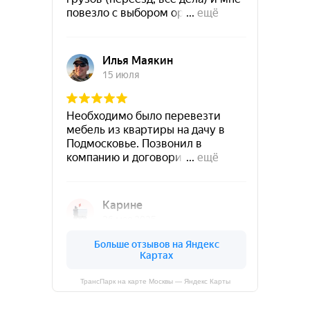
ТрансПарк на карте Москвы — Яндекс Карты