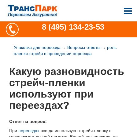
8 (495) 134-23-53
Упаковка для переезда
→
Вопросы-ответы
→
роль
пленки-стрейч в проведении переезда
Какую разновидность
стрейч-пленки
используют при
переездах?
Ответ на вопрос:
При
переездах
всегда используют стрейч-пленку с
механизмом ручной намотки. Вещей, как правило, не