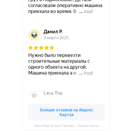
ТрансПарк на карте Москвы — Яндекс Карты